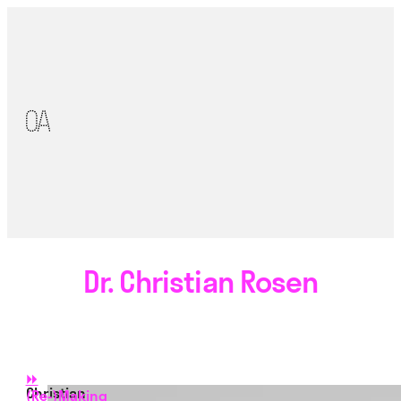
Dr. Christian Rosen
⏩
Christian
(Re-)Making