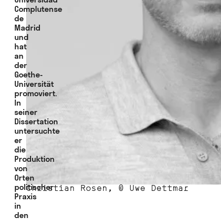
Complutense
de
Madrid
und
hat
an
der
Goethe-
Universität
promoviert.
In
seiner
Dissertation
untersuchte
er
die
Produktion
von
Orten
politischer
Christian Rosen, © Uwe Dettmar
Praxis
in
den