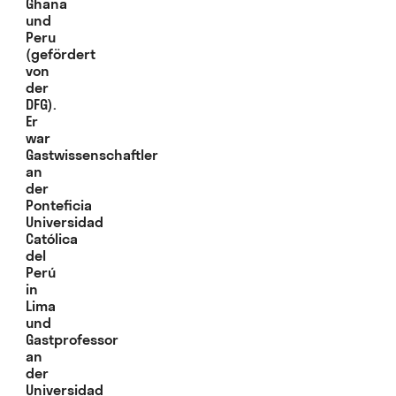
Ghana
und
Peru
(gefördert
von
der
DFG).
Er
war
Gastwissenschaftler
an
der
Ponteficia
Universidad
Católica
del
Perú
in
Lima
und
Gastprofessor
an
der
Universidad