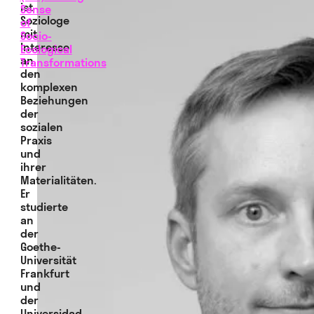
ist
Sense
Soziologe
of
mit
Socio-
Interesse
Ecological
an
Transformations
den
komplexen
Beziehungen
der
sozialen
Praxis
und
ihrer
Materialitäten.
Er
studierte
an
der
Goethe-
Universität
Frankfurt
und
der
Universidad