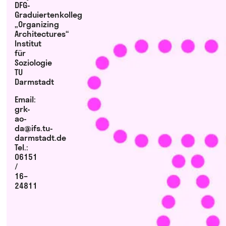
DFG-
Graduiertenkolleg
„Organizing
Architectures“
Institut
für
Soziologie
TU
Darmstadt
Email:
grk-
ao-
da@ifs.tu-
darmstadt.de
Tel.:
06151
/
16–
24811